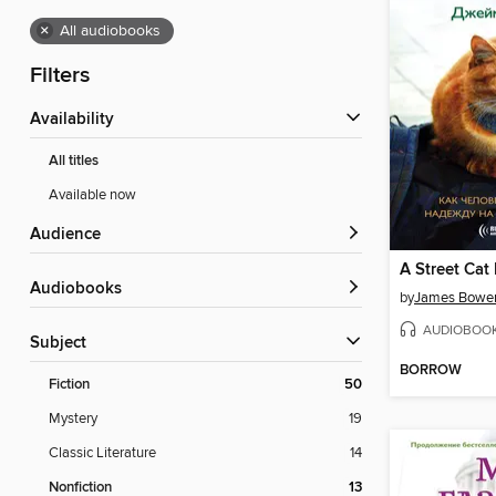
×
All audiobooks
Filters
Availability
All titles
Available now
Audience
A Street Ca
Audiobooks
by
James Bowe
AUDIOBOO
Subject
BORROW
Fiction
50
Mystery
19
Classic Literature
14
Nonfiction
13