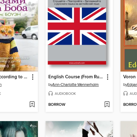
The World According to Bob
English Course (From Russian)
Voron
n
by
Ann-Charlotte Wennerholm
by
Edgar
K
AUDIOBOOK
AUD
BORROW
BORR