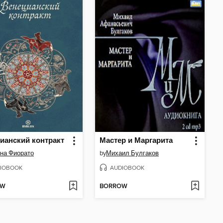
ианский контракт
Мастер и Маргарита
на Фиорато
by
Михаил Булгаков
IOBOOK
AUDIOBOOK
OW
BORROW