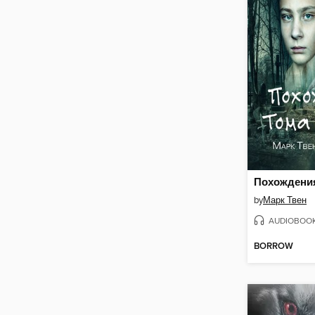
by
Марк Твен
AUDIOBOO
BORROW