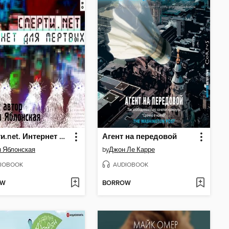
Смерти.net. Интернет для мертвых
Агент на передовой
 Яблонская
by
Джон Ле Карре
IOBOOK
AUDIOBOOK
OW
BORROW