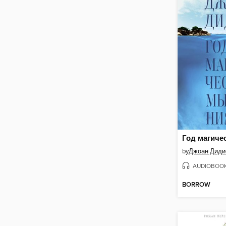
by
Джоан Диди
AUDIOBOO
BORROW