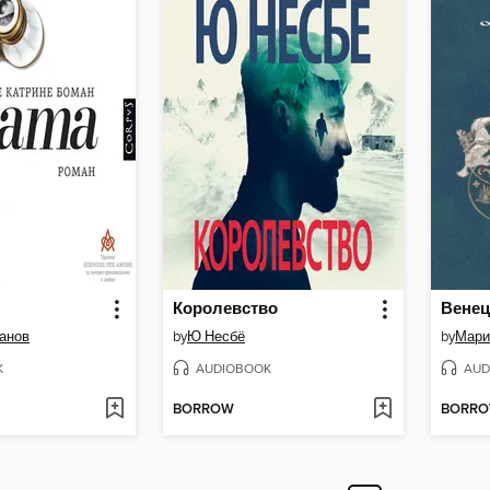
Королевство
Венец
анов
by
Ю Несбё
by
Мари
K
AUDIOBOOK
AUD
BORROW
BORR