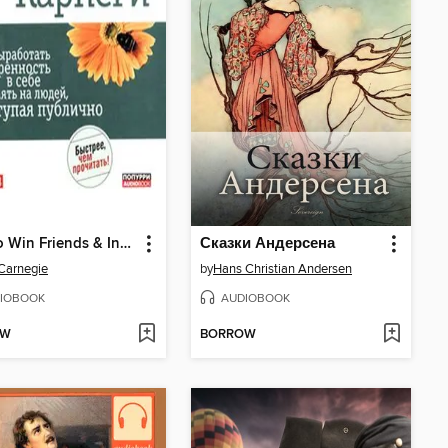
How to Win Friends & Influence People
Сказки Андерсена
Carnegie
by
Hans Christian Andersen
IOBOOK
AUDIOBOOK
OW
BORROW