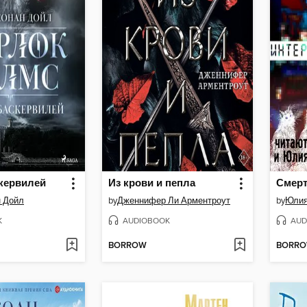
кервилей
Из крови и пепла
н Дойл
by
Дженнифер Ли Арментроут
by
Юлия
K
AUDIOBOOK
AUD
BORROW
BORR