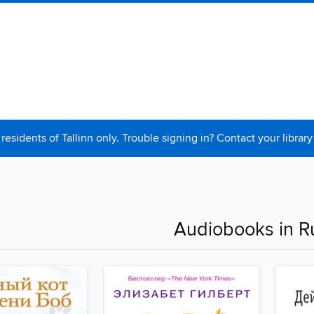
 residents of Tallinn only. Trouble signing in? Contact your library
Audiobooks in R