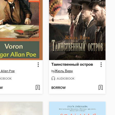
Таинственный остров
 Allan Poe
by
Жюль Верн
IOBOOK
AUDIOBOOK
OW
BORROW