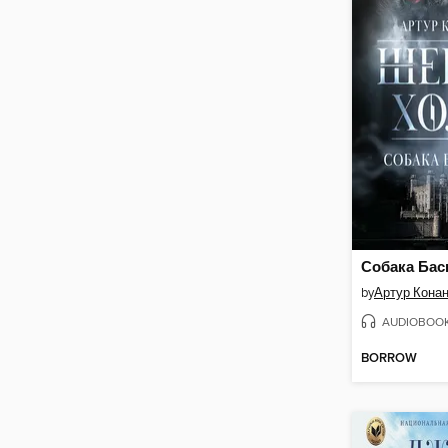
Собака Бас
by
Артур Кона
AUDIOBOO
BORROW