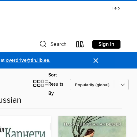
Help
Sign in
Search
×
 at
overdrive@tln.lib.ee.
Sort
Results
By
ussian