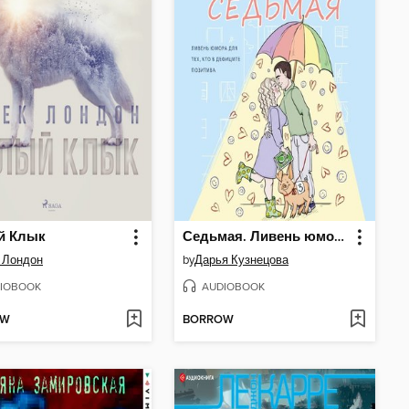
й Клык
Седьмая. Ливень юмора для тех, кто в дефиците позитива
 Лондон
by
Дарья Кузнецова
IOBOOK
AUDIOBOOK
OW
BORROW