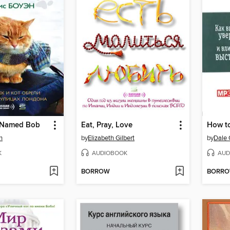
t Named Bob
Eat, Pray, Love
n
by
Elizabeth Gilbert
by
Dale 
K
AUDIOBOOK
AUD
BORROW
BORR