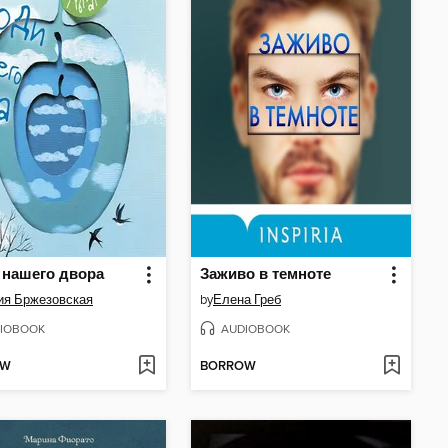
нашего двора
Заживо в темноте
ия Бржезовская
by
Елена Греб
IOBOOK
AUDIOBOOK
OW
BORROW