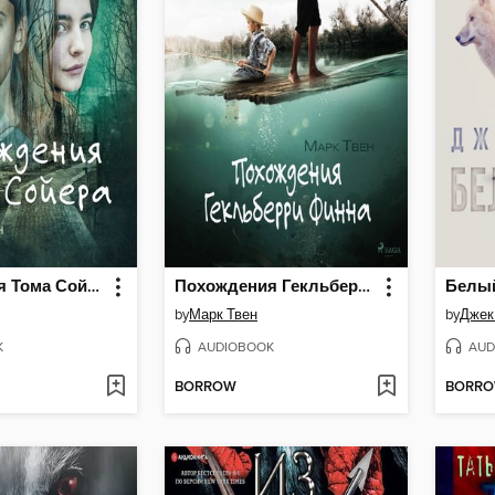
Похождения Тома Сойера
Похождения Гекльберри Финна
Белы
by
Марк Твен
by
Джек
K
AUDIOBOOK
AUD
BORROW
BORR