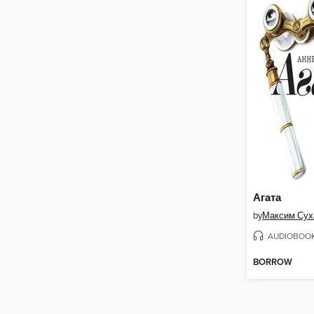
Агата
by
Максим Сух
AUDIOBOO
BORROW