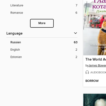
Literature
7
Romance
6
More
Language
Russian
63
English
2
Estonian
2
by
James Bowe
AUDIOBOO
BORROW