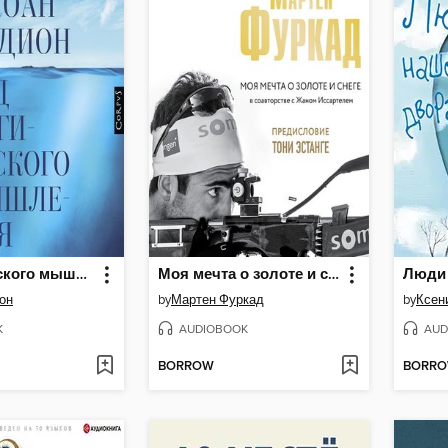
Год магического мышления
Моя мечта о золоте и снеге
Люди 
он
by
Мартен Фуркад
by
Ксен
K
AUDIOBOOK
AUD
BORROW
BORR