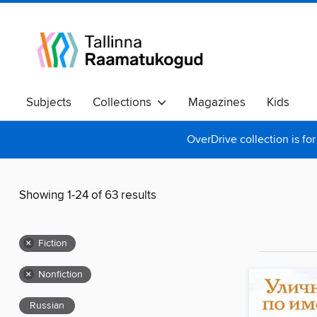
Subjects
Collections
Magazines
Kids
OverDrive collection is for
Showing 1-24 of 63 results
×
Fiction
×
Nonfiction
Russian